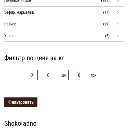
Печенье, вафли
(165)
Зефир, мармелад
(17)
Разное
(29)
Халва
(5)
Фильтр по цене за кг
От
До
грн
Фильтровать
Shokoladno