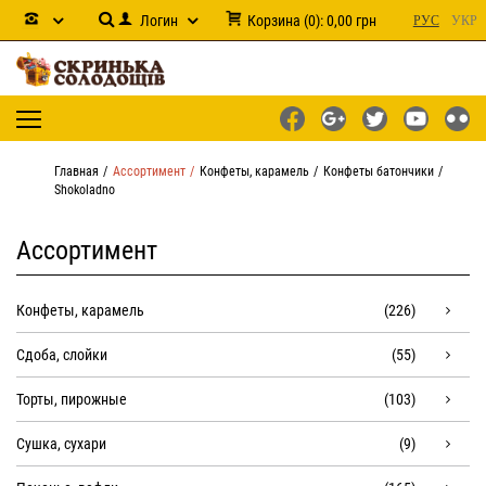
Логин
Корзина
(
0
):
0,00
грн
РУС
УКР
Главная
Ассортимент
Конфеты, карамель
Конфеты батончики
Shokoladno
Ассортимент
Конфеты, карамель
(226)
Сдоба, слойки
(55)
Торты, пирожные
(103)
Сушка, сухари
(9)