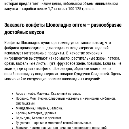
которая предлагает низкие цены, небольшой объем минимальной
закупки – коробки весом 1,7 кг стоят 100-125 гривен.
Заказать конфеты Шоколадно оптом – разнообразие
достойных вкусов
Конфеты Шоколадно купить рекомендуется также потому, что
фабрика-производитель для создания кондитерских изделий
использует натуральные продукты. В качестве основных
ингредиентов выступают какао масло, растительные жиры, патока,
орехи, вафельные листы, нуга, фруктовое желе, повидло. Если вы не
знаете, где купить конфеты Шоколадно, обратите внимание на
онлайн-площадку кондитерских товаров Сундучок Сладостей. Здесь
можно найти следующие позиции шоколадных изделий:
Аромат кофе, Маричка, Сказочный петушок.
Прованс, Мон Плезир, Сливочный коктейль с начинками клубникой,
фисташками.
Миндалинка, Нивушка, Веласка.
Крокан, Метеорит, Даринка.
Ведмедик, Белочка с орешком.
Гуцулочка – арахис с молочной мягкой карамелью.
Мануель – лимонная мягкая начинка в шоколаде с посыпкой.