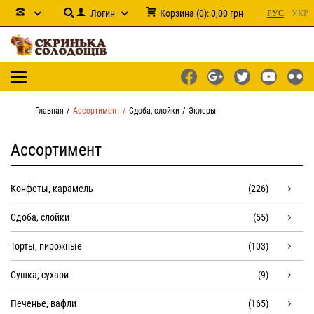
Логин
Корзина
(
0
):
0,00
грн
РУС
УКР
Главная
Ассортимент
Сдоба, слойки
Эклеры
Ассортимент
Конфеты, карамель
(226)
Сдоба, слойки
(55)
Торты, пирожные
(103)
Сушка, сухари
(9)
Печенье, вафли
(165)