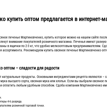
о купить оптом предлагается в интернет-м
яное печенье Мартиновченко, купить которое можно на нашем сайте после
лекут внимание покупателей розничного магазина. Печенья имеют разную ф
ваны в ящички по 2-3 кг, что удобно мелкооптовым предпринимателям. Сдоб
я ассортимента. Рекомендуем купить овсяное печенье Мартиновченко оптом
о оптом – сладости для радости
т натуральные продукты. Основными ингредиентами рецепта являются – са
 мука высшего сорта, овсяная мука или хлопья. Если вы выбрали овсяное 
 и оплатить любым удобным способом. Сдоба компании Мартиновченко и
ы.
теры 4-6 разряда.
упателям розничной торговой точки.