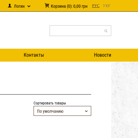
Логин
Корзина
(
0
):
0,00
грн
РУС
УКР
Контакты
Новости
Сортировать товары
По умолчанию