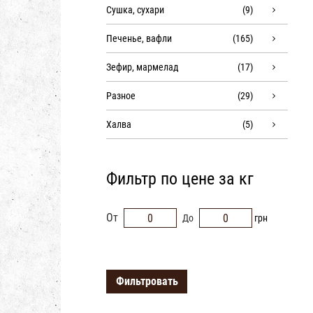
Сушка, сухари
(9)
Печенье, вафли
(165)
Зефир, мармелад
(17)
Разное
(29)
Халва
(5)
Фильтр по цене за кг
От
До
грн
Фильтровать