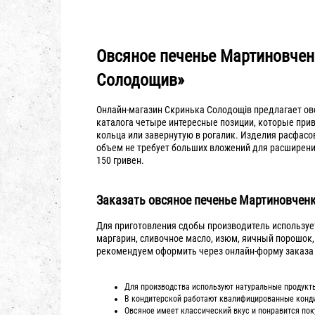
Овсяное печенье Мартиновченк
Солодощив»
Онлайн-магазин Скринька Солодощiв предлагает овс
каталога четыре интересные позиции, которые прив
кольца или завернутую в рогалик. Изделия расфасо
объем не требует больших вложений для расширени
150 гривен.
Заказать овсяное печенье Мартиновченк
Для приготовления сдобы производитель используе
маргарин, сливочное масло, изюм, яичный порошок,
рекомендуем оформить через онлайн-форму заказа
Для производства используют натуральные продукт
В кондитерской работают квалифицированные конди
Овсяное имеет классический вкус и понравится пок