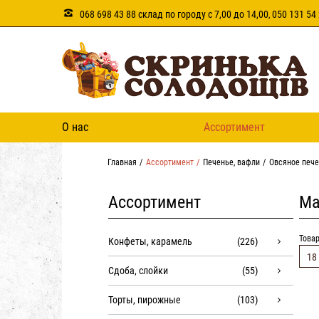
068 698 43 88 склад по городу с 7,00 до 14,00
050 131 54 
,
О нас
Ассортимент
Главная
Ассортимент
Печенье, вафли
Овсяное печ
Ассортимент
Ма
Товар
Конфеты, карамель
(226)
18
Сдоба, слойки
(55)
Торты, пирожные
(103)