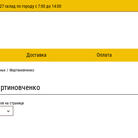
27 склад по городу с 7:00 до 14:00
Доставка
Оплата
енье
Мартиновченко
ртиновченко
ов на странице