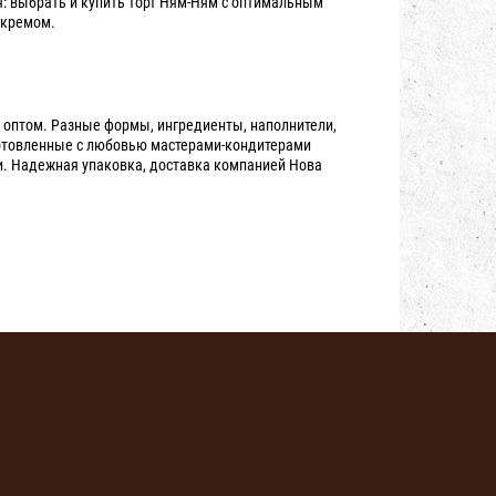
я: выбрать и купить торт Ням-Ням с оптимальным
 кремом.
 оптом. Разные формы, ингредиенты, наполнители,
готовленные с любовью мастерами-кондитерами
и. Надежная упаковка, доставка компанией Нова