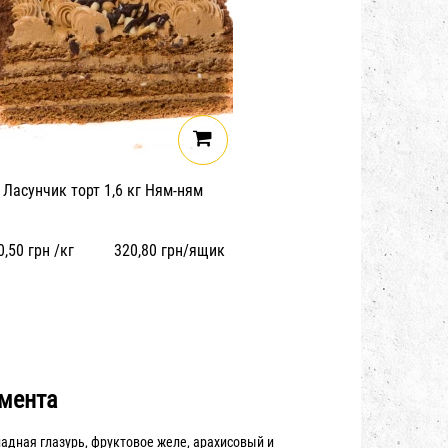
Ласунчик торт 1,6 кг Ням-ням
0,50
грн /кг
320,80
грн/ящик
имента
адная глазурь, фруктовое желе, арахисовый и