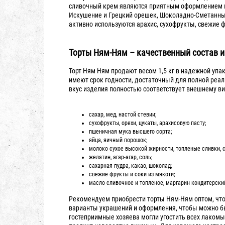
сливочный крем являются приятным оформлением по
Искушение и Грецкий орешек, Шоколадно-Сметанны
активно используются арахис, сухофрукты, свежие 
Торты Ням-Ням – качественный состав и
Торт Ням Ням продают весом 1,5 кг в надежной упа
имеют срок годности, достаточный для полной реали
вкус изделия полностью соответствует внешнему в
сахар, мед, настой стевии;
сухофрукты, орехи, цукаты, арахисовую пасту;
пшеничная мука высшего сорта;
яйца, яичный порошок;
молоко сухое высокой жирности, топленые сливки, 
желатин, агар-агар, соль;
сахарная пудра, какао, шоколад;
свежие фрукты и соки из мякоти;
масло сливочное и топленое, маргарин кондитерски
Рекомендуем приобрести торты Ням-Ням оптом, что
варианты украшений и оформления, чтобы можно б
гостеприимные хозяева могли угостить всех лакомы