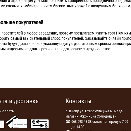
ения и стройной фигуры можно снизить калорийность праздничного издели
ыми соками, комбинированием бисквитных коржей с воздушным белковым
больше покупателей
 посетителей в любое заведение, поэтому предлагаем купить торт Ням-ням
ворить самый взыскательный спрос покупателей. Заказывайте онлайн при
Торты будут доставлены в указанную дату с достаточным сроком реализаци
у мы надеемся на долгосрочное и плодотворное сотрудничество.
ата и доставка
Контакты
ы оплаты:
г. Днепр ул. Старочумацька 6 Склад-
магазин «Скринька Солодощів»
068 698 43 88 склад по городу с 7,00
до 14,00