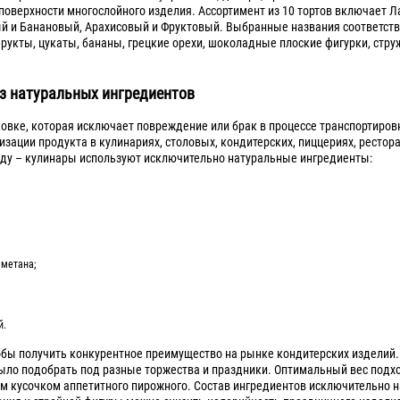
верхности многослойного изделия. Ассортимент из 10 тортов включает Ла
й и Банановый, Арахисовый и Фруктовый. Выбранные названия соответств
фрукты, цукаты, бананы, грецкие орехи, шоколадные плоские фигурки, стру
з натуральных ингредиентов
ковке, которая исключает повреждение или брак в процессе транспортиров
зации продукта в кулинариях, столовых, кондитерских, пиццериях, рестора
иду – кулинары используют исключительно натуральные ингредиенты:
сметана;
й.
бы получить конкурентное преимущество на рынке кондитерских изделий.
ыло подобрать под разные торжества и праздники. Оптимальный вес подх
м кусочком аппетитного пирожного. Состав ингредиентов исключительно н