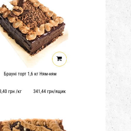
Брауні торт 1,6 кг Ням-ням
3,40
грн /кг
341,44
грн/ящик