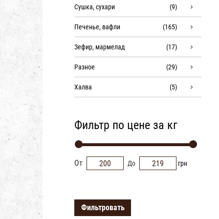
Сушка, сухари
(9)
Печенье, вафли
(165)
Зефир, мармелад
(17)
Разное
(29)
Халва
(5)
Фильтр по цене за кг
От
До
грн
Фильтровать