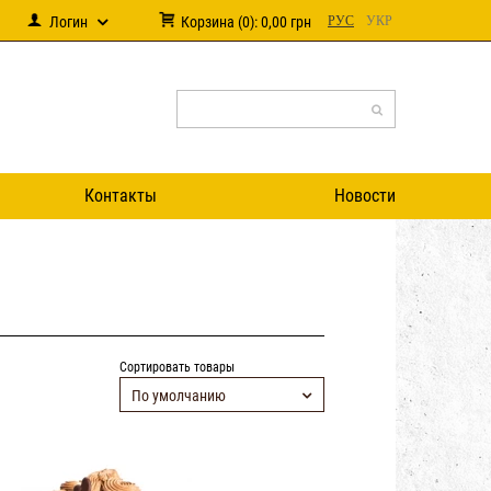
Логин
Корзина
(
0
):
0,00
грн
РУС
УКР
Контакты
Новости
Сортировать товары
По умолчанию