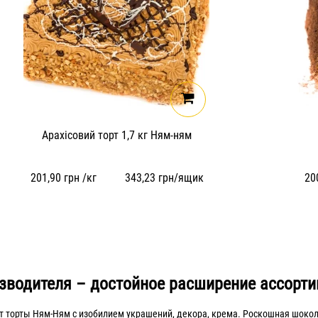
Арахісовий торт 1,7 кг Ням-ням
201,90
грн /кг
343,23
грн/ящик
20
зводителя – достойное расширение ассорт
т торты Ням-Ням с изобилием украшений, декора, крема. Роскошная шокол