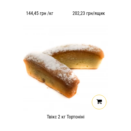
144,45
грн /кг
202,23
грн/ящик
Твікс 2 кг Тортоніні