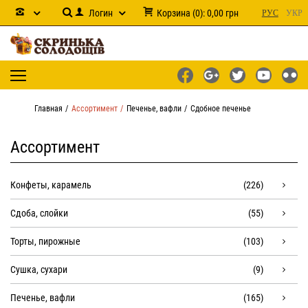
Логин
Корзина
(
0
):
0,00
грн
РУС
УКР
Главная
Ассортимент
Печенье, вафли
Сдобное печенье
Ассортимент
Конфеты, карамель
(226)
Сдоба, слойки
(55)
Торты, пирожные
(103)
Сушка, сухари
(9)
Печенье, вафли
(165)