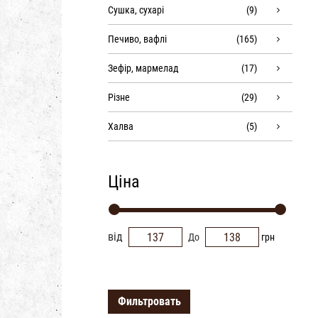
Сушка, сухарі
(9)
Печиво, вафлі
(165)
Зефір, мармелад
(17)
Різне
(29)
Халва
(5)
Ціна
від
До
грн
Фильтровать