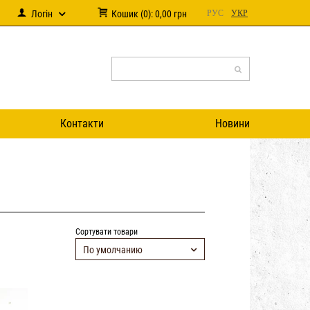
Логін
Кошик
(
0
):
0,00
грн
РУС
УКР
Контакти
Новини
Сортувати товари
По умолчанию