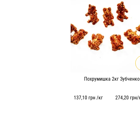
Похрумишка 2кг Зубченко
137,10
грн /кг
274,20
грн/