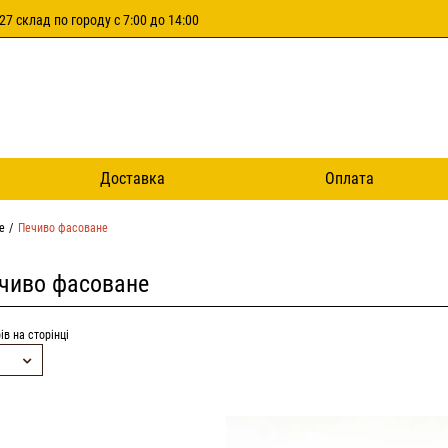
27 склад по городу с 7:00 до 14:00
Доставка
Оплата
е
Печиво фасоване
чиво фасоване
ів на сторінці