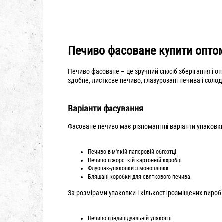
Печиво фасоване купити опто
Печиво фасоване – це зручний спосіб зберігання і о
здобне, листкове печиво, глазуровані печива і соло
Варіанти фасування
Фасоване печиво має різноманітні варіанти упаковк
Печиво в м'якій паперовій обгортці
Печиво в жорсткій картонній коробці
Флуопак-упаковки з моноплівки
Бляшані коробки для святкового печива.
За розмірами упаковки і кількості розміщених вироб
Печиво в індивідуальній упаковці