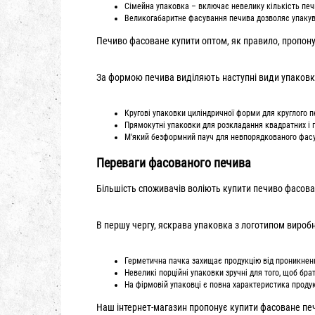
Сімейна упаковка – включає невелику кількість печив
Великогабаритне фасування печива дозволяє упакуват
Печиво фасоване купити оптом, як правило, пропон
За формою печива виділяють наступні види упаковк
Кругові упаковки циліндричної форми для круглого п
Прямокутні упаковки для розкладання квадратних і
М'який безформний пауч для невпорядкованого фасу
Переваги фасованого печива
Більшість споживачів воліють купити печиво фасован
В першу чергу, яскрава упаковка з логотипом вироб
Герметична пачка захищає продукцію від проникнення
Невеликі порційні упаковки зручні для того, щоб бра
На фірмовій упаковці є повна характеристика продукт
Наш інтернет-магазин пропонує купити фасоване печ