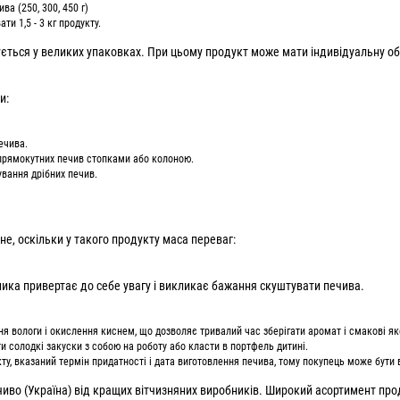
а (250, 300, 450 г)
и 1,5 - 3 кг продукту.
ується у великих упаковках. При цьому продукт може мати індивідуальну о
и:
ечива.
 прямокутних печив стопками або колоною.
вання дрібних печив.
е, оскільки у такого продукту маса переваг:
ника привертає до себе увагу і викликає бажання скуштувати печива.
 вологи і окислення киснем, що дозволяє тривалий час зберігати аромат і смакові як
ти солодкі закуски з собою на роботу або класти в портфель дитині.
у, вказаний термін придатності і дата виготовлення печива, тому покупець може бути в
иво (Україна) від кращих вітчизняних виробників. Широкий асортимент про