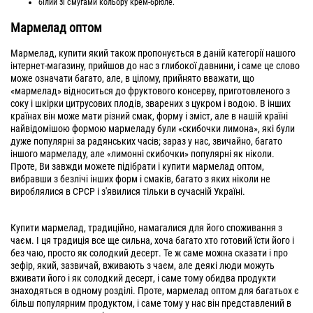
білий зі смугами кольору крем-брюле.
Мармелад оптом
Мармелад, купити який також пропонується в даній категорії нашого
інтернет-магазину, прийшов до нас з глибокої давнини, і саме це слово
може означати багато, але, в цілому, прийнято вважати, що
«мармелад» відноситься до фруктового консерву, приготовленого з
соку і шкірки цитрусових плодів, зварених з цукром і водою. В інших
країнах він може мати різний смак, форму і зміст, але в нашій країні
найвідомішою формою мармеладу були «скибочки лимона», які були
дуже популярні за радянських часів; зараз у нас, звичайно, багато
іншого мармеладу, але «лимонні скибочки» популярні як ніколи.
Проте, Ви завжди можете підібрати і купити мармелад оптом,
вибравши з безлічі інших форм і смаків, багато з яких ніколи не
вироблялися в СРСР і з'явилися тільки в сучасній Україні.
Купити мармелад, традиційно, намагалися для його споживання з
чаєм. І ця традиція все ще сильна, хоча багато хто готовий їсти його і
без чаю, просто як солодкий десерт. Те ж саме можна сказати і про
зефір, який, зазвичай, вживають з чаєм, але деякі люди можуть
вживати його і як солодкий десерт, і саме тому обидва продукти
знаходяться в одному розділі. Проте, мармелад оптом для багатьох є
більш популярним продуктом, і саме тому у нас він представлений в