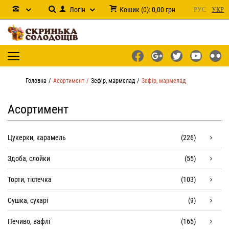
Логін
Кошик
(
0
):
0,00
грн
РУС
УКР
Головна
Асортимент
Зефір, мармелад
Зефір, мармелад
Асортимент
Цукерки, карамель
(226)
Здоба, слойки
(55)
Торти, тістечка
(103)
Сушка, сухарі
(9)
Печиво, вафлі
(165)