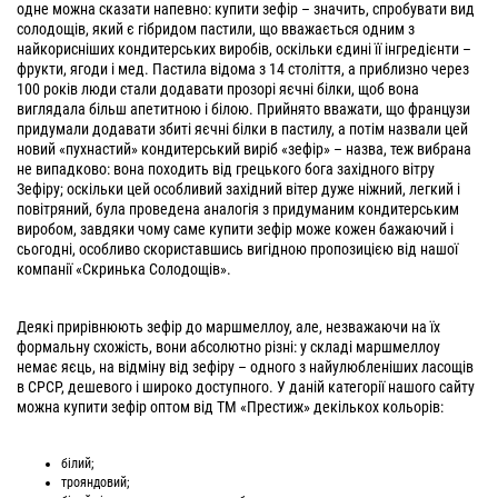
одне можна сказати напевно: купити зефір – значить, спробувати вид
солодощів, який є гібридом пастили, що вважається одним з
найкорисніших кондитерських виробів, оскільки єдині її інгредієнти –
фрукти, ягоди і мед. Пастила відома з 14 століття, а приблизно через
100 років люди стали додавати прозорі яєчні білки, щоб вона
виглядала більш апетитною і білою. Прийнято вважати, що французи
придумали додавати збиті яєчні білки в пастилу, а потім назвали цей
новий «пухнастий» кондитерський виріб «зефір» – назва, теж вибрана
не випадково: вона походить від грецького бога західного вітру
Зефіру; оскільки цей особливий західний вітер дуже ніжний, легкий і
повітряний, була проведена аналогія з придуманим кондитерським
виробом, завдяки чому саме купити зефір може кожен бажаючий і
сьогодні, особливо скориставшись вигідною пропозицією від нашої
компанії «Скринька Солодощів».
Деякі прирівнюють зефір до маршмеллоу, але, незважаючи на їх
формальну схожість, вони абсолютно різні: у складі маршмеллоу
немає яєць, на відміну від зефіру – одного з найулюбленіших ласощів
в СРСР, дешевого і широко доступного. У даній категорії нашого сайту
можна купити зефір оптом від ТМ «Престиж» декількох кольорів:
білий;
трояндовий;