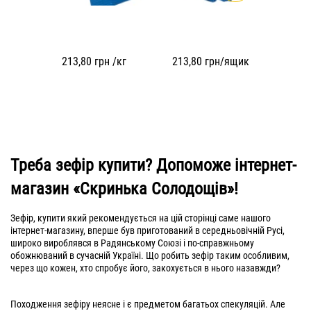
213,80
грн /кг
213,80
грн/ящик
Треба зефір купити? Допоможе інтернет-
магазин «Скринька Солодощів»!
Зефір, купити який рекомендується на цій сторінці саме нашого
інтернет-магазину, вперше був приготований в середньовічній Русі,
широко вироблявся в Радянському Союзі і по-справжньому
обожнюваний в сучасній Україні. Що робить зефір таким особливим,
через що кожен, хто спробує його, закохується в нього назавжди?
Походження зефіру неясне і є предметом багатьох спекуляцій. Але