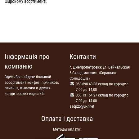
широкому асортименті.
Інформація про
Контакти
компанію
г. Днепропетровск ул. Байкальская
6 Склад-магазин «Скринька
Здесь Вы найдете большой
Солодощів»
ассортимент конфет, пряников,
068 698 43 88 склад по городу с
печенья, выпечки и других
7,00 до 14,00
кондитерских изделий.
050 131 54 27 склад по городу с
7:00 до 14:00
ssdp25@ukr.net
Оплата і доставка
Методы оплати: