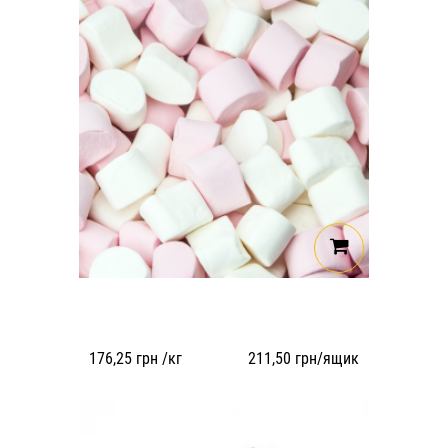
176,25
грн /кг
211,50
грн/ящик