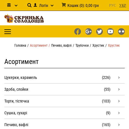
Логін
Кошик
(
0
):
0,00
грн
РУС
УКР
Головна
Асортимент
Печиво, вафлі
Трубочки
Хрустик
Хрустик
Асортимент
Цукерки, карамель
(226)
Здоба, слойки
(55)
Торти, тістечка
(103)
Сушка, сухарі
(9)
Печиво, вафлі
(165)