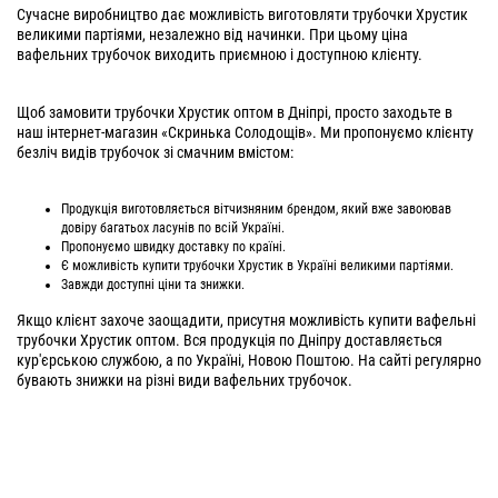
Сучасне виробництво дає можливість виготовляти трубочки Хрустик
великими партіями, незалежно від начинки. При цьому ціна
вафельних трубочок виходить приємною і доступною клієнту.
Щоб замовити трубочки Хрустик оптом в Дніпрі, просто заходьте в
наш інтернет-магазин «Скринька Солодощів». Ми пропонуємо клієнту
безліч видів трубочок зі смачним вмістом:
Продукція виготовляється вітчизняним брендом, який вже завоював
довіру багатьох ласунів по всій Україні.
Пропонуємо швидку доставку по країні.
Є можливість купити трубочки Хрустик в Україні великими партіями.
Завжди доступні ціни та знижки.
Якщо клієнт захоче заощадити, присутня можливість купити вафельні
трубочки Хрустик оптом. Вся продукція по Дніпру доставляється
кур'єрською службою, а по Україні, Новою Поштою. На сайті регулярно
бувають знижки на різні види вафельних трубочок.