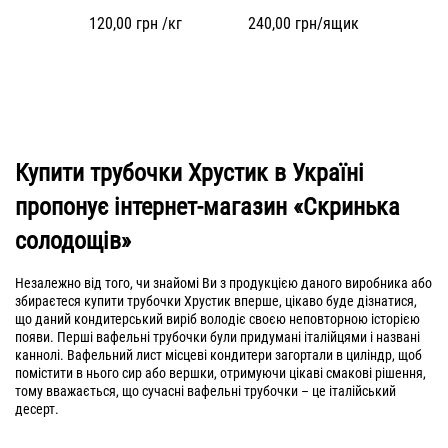
120,00
грн /кг
240,00
грн/ящик
Купити трубочки Хрустик в Україні
пропонує інтернет-магазин «Скринька
солодощів»
Незалежно від того, чи знайомі Ви з продукцією даного виробника або
збираєтеся купити трубочки Хрустик вперше, цікаво буде дізнатися,
що даний кондитерський виріб володіє своєю неповторною історією
появи. Перші вафельні трубочки були придумані італійцями і названі
каннолі. Вафельний лист місцеві кондитери загортали в циліндр, щоб
помістити в нього сир або вершки, отримуючи цікаві смакові рішення,
тому вважається, що сучасні вафельні трубочки – це італійський
десерт.