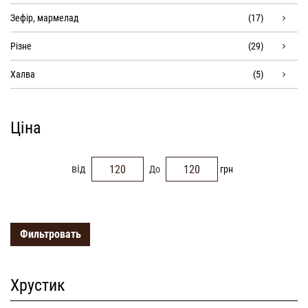
Зефір, мармелад
(17)
Різне
(29)
Халва
(5)
Ціна
від
До
грн
Фильтровать
Хрустик