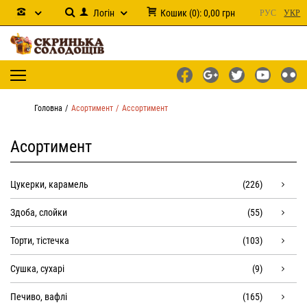
Логін
Кошик
(
0
):
0,00
грн
РУС
УКР
Головна
Асортимент
Ассортимент
Асортимент
Цукерки, карамель
(226)
Здоба, слойки
(55)
Торти, тістечка
(103)
Сушка, сухарі
(9)
Печиво, вафлі
(165)