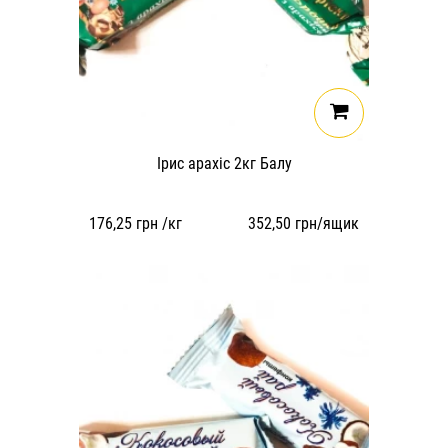
Ірис арахіс 2кг Балу
176,25
грн /кг
352,50
грн/ящик