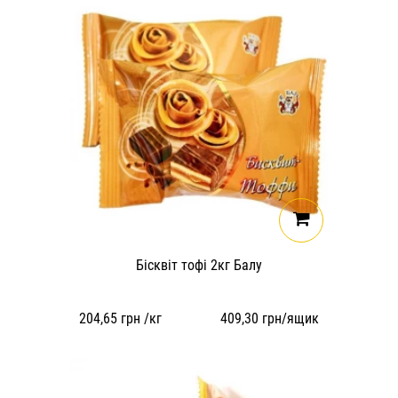
Бісквіт тофі 2кг Балу
204,65
грн /кг
409,30
грн/ящик