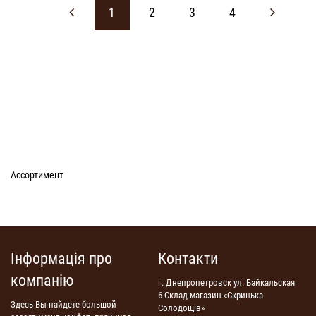
1
2
3
4
Ассортимент
Інформація про
Контакти
компанію
г. Днепропетровск ул. Байкальская
6 Склад-магазин «Скринька
Здесь Вы найдете большой
Солодощів»