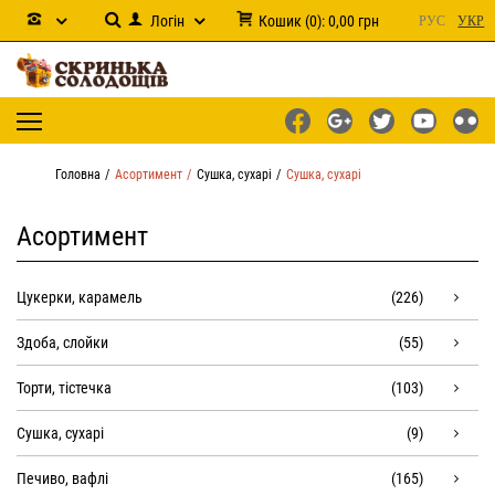
Логін
Кошик
(
0
):
0,00
грн
РУС
УКР
Головна
Асортимент
Сушка, сухарі
Сушка, сухарі
Асортимент
Цукерки, карамель
(226)
Здоба, слойки
(55)
Торти, тістечка
(103)
Сушка, сухарі
(9)
Печиво, вафлі
(165)