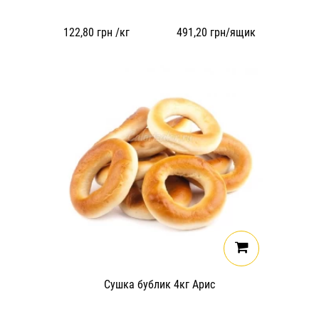
122,80
грн /кг
491,20
грн/ящик
Сушка бублик 4кг Арис