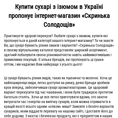
Купити сухарі з ізюмом в Україні
пропонує інтернет-магазин «Скринька
Солодощів»
Практикуєте здорові перекуси? Любите сухарі з ізюмом, купити які
пропонується в даній категорії нашого інтернет-магазину? Та чи знаєте
Ви, що сухарі бувають різних смаків і варіантів? «Скринька Солодощів»
в своєму віртуальному каталозі представляє широкий асортимент,
здатний побалувати своєю різноманітністю навіть найвимогливіших і
примхливих покупців. Є кілька брендів, які пропонують ці сушки
оптом, і ми надаємо Вам найкраще з усього цього!
Ці сухарі бувають різних видів, таких як пшеничні та молочні. Хоча це
найпоширеніші види, легко доступні на ринку, деякі бренди зробили
крок вперед, забезпечивши сухарі ароматизаторами. Це здоровий
варіант перекусити під час чаювання, і вони були традицією протягом
багатьох століть. Хоча це все легко приготувати вдома, хто захоче
витрачати час і енергію на випічку сухарів, коли можна отримати їх в
кращій якості всього одним «кліком» миші? Замовте з безлічі варіантів
сухариків, яким віддаєте перевагу на нашому сайті, і доставте його до
себе додому. З якістю і безпекою продукту, які є пріоритетом в наших