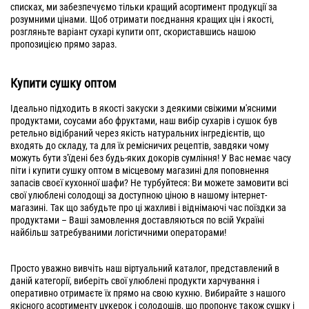
списках, ми забезпечуємо тільки кращий асортимент продукції за
розумними цінами. Щоб отримати поєднання кращих цін і якості,
розгляньте варіант сухарі купити опт, скориставшись нашою
пропозицією прямо зараз.
Купити сушку оптом
Ідеально підходить в якості закуски з деякими свіжими м'ясними
продуктами, соусами або фруктами, наш вибір сухарів і сушок був
ретельно відібраний через якість натуральних інгредієнтів, що
входять до складу, та для їх ремісничих рецептів, завдяки чому
можуть бути з'їдені без будь-яких докорів сумління! У Вас немає часу
піти і купити сушку оптом в місцевому магазині для поповнення
запасів своєї кухонної шафи? Не турбуйтеся: Ви можете замовити всі
свої улюблені солодощі за доступною ціною в нашому інтернет-
магазині. Так що забудьте про ці жахливі і віднімаючі час поїздки за
продуктами – Ваші замовлення доставляються по всій Україні
найбільш затребуваними логістичними операторами!
Просто уважно вивчіть наш віртуальний каталог, представлений в
даній категорії, виберіть свої улюблені продукти харчування і
оперативно отримаєте їх прямо на свою кухню. Вибирайте з нашого
якісного асортименту цукерок і солодощів, що пропонує також сушку і