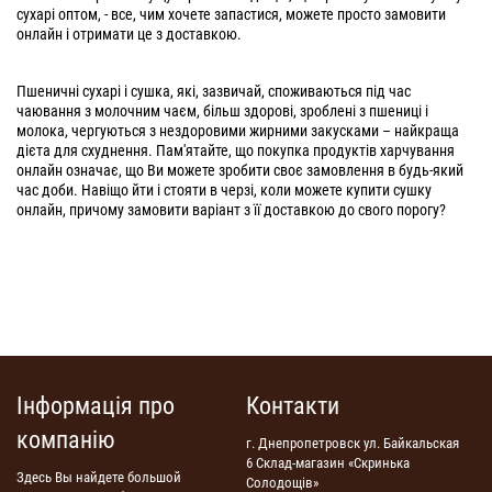
сухарі оптом, - все, чим хочете запастися, можете просто замовити
онлайн і отримати це з доставкою.
Пшеничні сухарі і сушка, які, зазвичай, споживаються під час
чаювання з молочним чаєм, більш здорові, зроблені з пшениці і
молока, чергуються з нездоровими жирними закусками – найкраща
дієта для схуднення. Пам'ятайте, що покупка продуктів харчування
онлайн означає, що Ви можете зробити своє замовлення в будь-який
час доби. Навіщо йти і стояти в черзі, коли можете купити сушку
онлайн, причому замовити варіант з її доставкою до свого порогу?
Інформація про
Контакти
компанію
г. Днепропетровск ул. Байкальская
6 Склад-магазин «Скринька
Здесь Вы найдете большой
Солодощів»