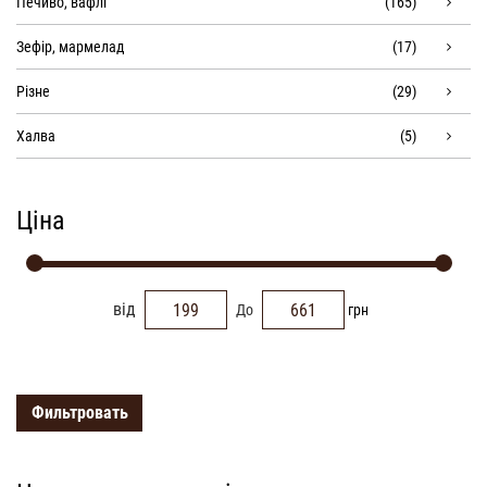
Печиво, вафлі
(165)
Зефір, мармелад
(17)
Різне
(29)
Халва
(5)
Ціна
від
До
грн
Фильтровать