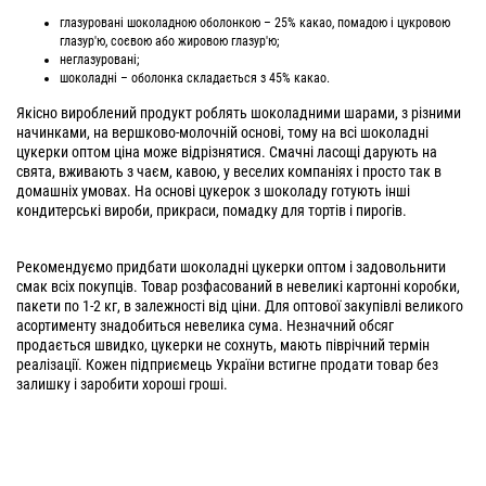
глазуровані шоколадною оболонкою – 25% какао, помадою і цукровою
глазур'ю, соєвою або жировою глазур'ю;
неглазуровані;
шоколадні – оболонка складається з 45% какао.
Якісно вироблений продукт роблять шоколадними шарами, з різними
начинками, на вершково-молочній основі, тому на всі шоколадні
цукерки оптом ціна може відрізнятися. Смачні ласощі дарують на
свята, вживають з чаєм, кавою, у веселих компаніях і просто так в
домашніх умовах. На основі цукерок з шоколаду готують інші
кондитерські вироби, прикраси, помадку для тортів і пирогів.
Рекомендуємо придбати шоколадні цукерки оптом і задовольнити
смак всіх покупців. Товар розфасований в невеликі картонні коробки,
пакети по 1-2 кг, в залежності від ціни. Для оптової закупівлі великого
асортименту знадобиться невелика сума. Незначний обсяг
продається швидко, цукерки не сохнуть, мають піврічний термін
реалізації. Кожен підприємець України встигне продати товар без
залишку і заробити хороші гроші.