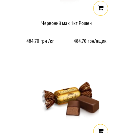
Червоний мак 1кг Рошен
484,70
грн /кг
484,70
грн/ящик