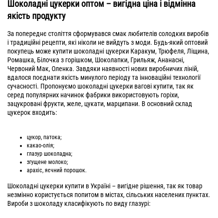
Шоколадні цукерки оптом – вигідна ціна і відмінна
якість продукту
За попереднє століття сформувався смак любителів солодких виробів
і традиційні рецепти, які ніколи не вийдуть з моди. Будь-який оптовий
покупець може купити шоколадні цукерки Каракум, Трюфеля, Ліщина,
Ромашка, Білочка з горішком, Шоколапки, Грильяж, Ананасні,
Червоний Мак, Оленка. Завдяки наявності нових виробничих ліній,
вдалося поєднати якість минулого періоду та інноваційні технології
сучасності. Пропонуємо шоколадні цукерки вагові купити, так як
серед популярних начинок фабрики використовують горіхи,
зацукровані фрукти, желе, цукати, марципани. В основний склад
цукерок входить:
цукор, патока;
какао-олія;
глазур шоколадна;
згущене молоко;
арахіс, яєчний порошок.
Шоколадні цукерки купити в Україні – вигідне рішення, так як товар
незмінно користується попитом в містах, сільських населених пунктах.
Вироби з шоколаду класифікують по виду глазурі: