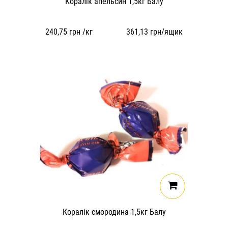
Коралік апельсин 1,5кг Балу
240,75
грн /кг
361,13
грн/ящик
Коралік смородина 1,5кг Балу