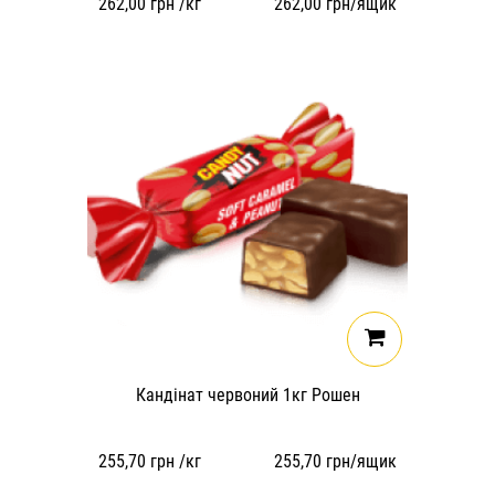
262,00
грн /кг
262,00
грн/ящик
Кандінат червоний 1кг Рошен
255,70
грн /кг
255,70
грн/ящик