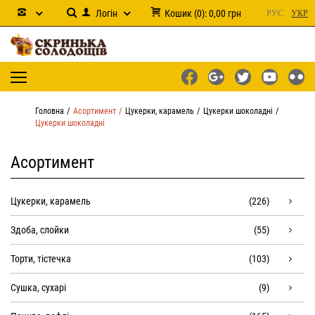
Логін
Кошик
(
0
):
0,00
грн
РУС
УКР
Головна
Асортимент
Цукерки, карамель
Цукерки шоколадні
Цукерки шоколадні
Асортимент
Цукерки, карамель
(226)
Здоба, слойки
(55)
Торти, тістечка
(103)
Сушка, сухарі
(9)