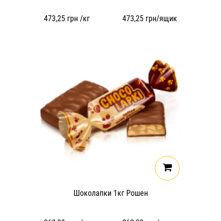
473,25
грн /кг
473,25
грн/ящик
Шоколапки 1кг Рошен