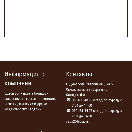
Информация о
Контакты
компании
г. Днепр ул. Старочумацька 6
Склад-магазин «Скринька
Здесь Вы найдете большой
Солодощів»
ассортимент конфет, пряников,
068 698 43 88 склад по городу с
печенья, выпечки и других
7,00 до 14,00
кондитерских изделий.
050 131 54 27 склад по городу с
7:00 до 14:00
ssdp25@ukr.net