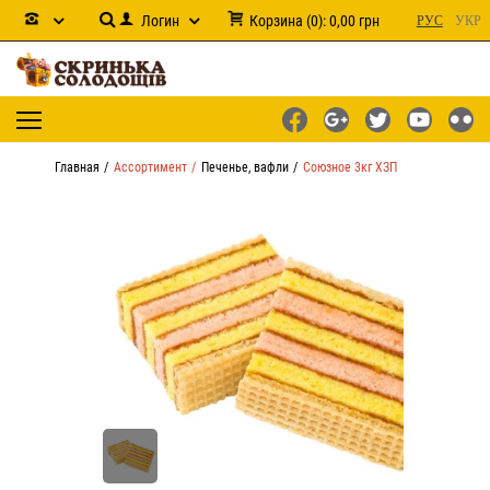
Логин
Корзина
(
0
):
0,00
грн
РУС
УКР
Главная
Ассортимент
Печенье, вафли
Союзное 3кг ХЗП