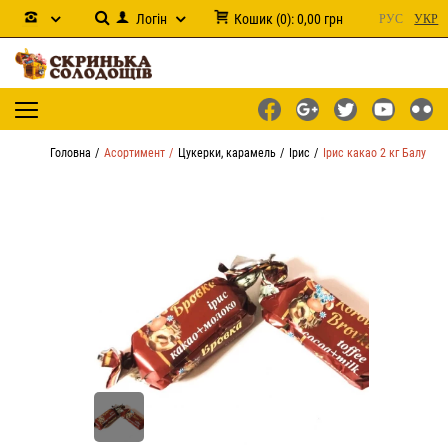
Логін
Кошик
(
0
):
0,00
грн
РУС
УКР
Головна
Асортимент
Цукерки, карамель
Ірис
Ірис какао 2 кг Балу