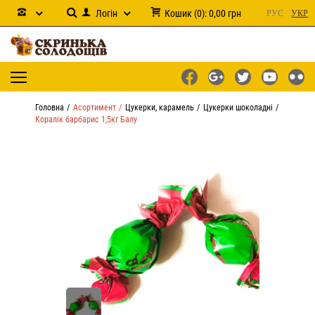
Логін
Кошик
(
0
):
0,00
грн
РУС
УКР
Головна
Асортимент
Цукерки, карамель
Цукерки шоколадні
Коралік барбарис 1,5кг Балу