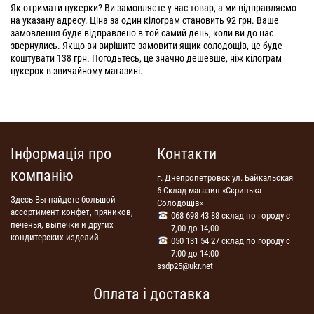
Як отримати цукерки? Ви замовляєте у нас товар, а ми відправляємо
на указану адресу. Ціна за один кілограм становить 92 грн. Ваше
замовлення буде відправлено в той самий день, коли ви до нас
звернулись. Якщо ви вирішите замовити ящик солодощів, це буде
коштувати 138 грн. Погодьтесь, це значно дешевше, ніж кілограм
цукерок в звичайному магазині.
Інформація про
Контакти
компанію
г. Днепропетровск ул. Байкальская
6 Склад-магазин «Скринька
Здесь Вы найдете большой
Солодощів»
ассортимент конфет, пряников,
068 698 43 88 склад по городу с
печенья, выпечки и других
7,00 до 14,00
кондитерских изделий.
050 131 54 27 склад по городу с
7:00 до 14:00
ssdp25@ukr.net
Оплата і доставка