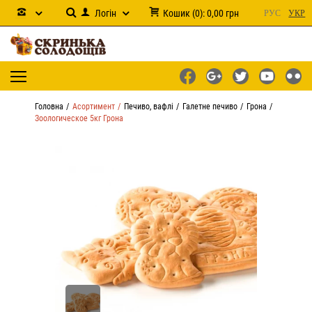
Логін
Кошик
(
0
):
0,00
грн
РУС
УКР
Головна
Асортимент
Печиво, вафлі
Галетне печиво
Грона
Зоологическое 5кг Грона