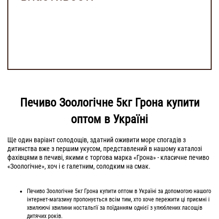
Печиво Зоологічне 5кг Грона купити
оптом в Україні
Ще один варіант солодощів, здатний оживити море спогадів з
дитинства вже з першим укусом, представлений в нашому каталозі
фахівцями в печиві, якими є торгова марка «Грона» - класичне печиво
«Зоологічне», хоч і є галетним, солодким на смак.
Печиво Зоологічне 5кг Грона купити оптом в Україні за допомогою нашого
інтернет-магазину пропонується всім тим, хто хоче пережити ці приємні і
хвилюючі хвилини ностальгії за поїданням однієї з улюблених ласощів
дитячих років.