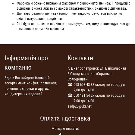
Фабрика «Грона» є визнаним фахівцем у виробництві печива: її продукцію
відрізняє висока якість і смакові характеристики, знайомі з дитинства.
Для виготовлення печива «Зоологічне» використовуються виключно
свіжі і натуральні інгредієнти.
Як і будь-яке галетне печиво, є трохи сухуватим, тому рекомендується до
вживання з чаєм або молоком.
Інформація про
Контакти
компанію
г. Днепропетровск ул. Байкальская
6 Склад-магазин «Скринька
Здесь Вы найдете большой
Солодощів»
ассортимент конфет, пряников,
068 698 43 88 склад по городу с
печенья, выпечки и других
7,00 до 14,00
кондитерских изделий.
050 131 54 27 склад по городу с
7:00 до 14:00
ssdp25@ukr.net
Оплата і доставка
Методы оплати: