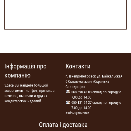
Інформація про
Контакти
компанію
г. Днепропетровск ул. Байкальская
6 Склад-магазин «Скринька
Здесь Вы найдете большой
Солодощів»
ассортимент конфет, пряников,
068 698 43 88 склад по городу с
печенья, выпечки и других
7,00 до 14,00
кондитерских изделий.
050 131 54 27 склад по городу с
7:00 до 14:00
ssdp25@ukr.net
Оплата і доставка