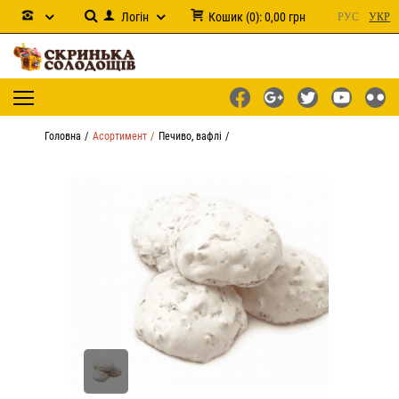
Логін
Кошик
(
0
):
0,00
грн
РУС
УКР
Головна
Асортимент
Печиво, вафлі