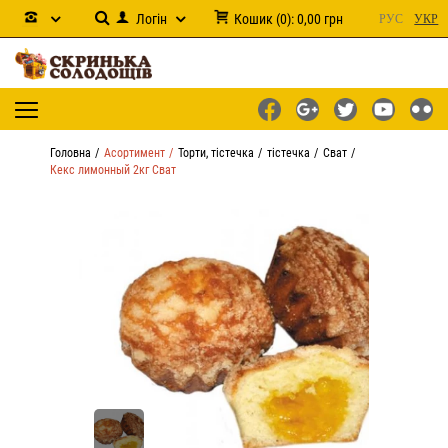
Логін
Кошик
(
0
):
0,00
грн
РУС
УКР
Головна
Асортимент
Торти, тістечка
тістечка
Сват
Кекс лимонный 2кг Сват