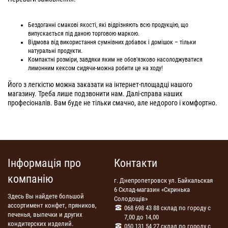
Бездоганні смакові якості, які відрізняють всю продукцію, що
випускається під даною торговою маркою.
Відмова від використання сумнівних добавок і домішок – тільки
натуральні продукти.
Компактні розміри, завдяки яким не обов'язково насолоджуватися
лимонним кексом сидячи-можна робити це на ходу!
Його з легкістю можна заказати на інтернет-площадці нашого
магазину. Треба лише подзвонити нам. Далі-справа наших
професіоналів. Вам буде не тільки смачно, але недорого і комфортно.
Інформація про
Контакти
компанію
г. Днепропетровск ул. Байкальская
6 Склад-магазин «Скринька
Здесь Вы найдете большой
Солодощів»
ассортимент конфет, пряников,
068 698 43 88 склад по городу с
печенья, выпечки и других
7,00 до 14,00
кондитерских изделий.
050 131 54 27 склад по городу с