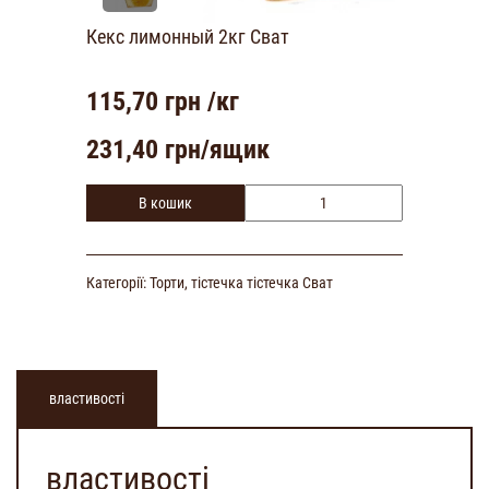
Кекс лимонный 2кг Сват
115,70
грн /кг
231,40
грн/ящик
В кошик
Категорії:
Торти, тістечка
тістечка
Сват
властивості
властивості