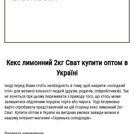
Кекс лимонний 2кг Сват купити оптом в
Україні
Іноді перед Вами стоїть необхідність в тому, щоб накрити «солодкий
стіл» для великої кількості людей (друзів, родичів, співробітників). Так
не хочеться при цьому переживати з приводу того, що хтось може
залишитися обділеним порцією торта або пирога. Тоді безумовно
варто спробувати представлений на цій сторінці кекс лимонний 2кг
Сват. Купити оптом в Україні на вигідних умовах завжди можна в
нашому інтернет-магазині «Скринька солодощів».
Переваги замовлення: